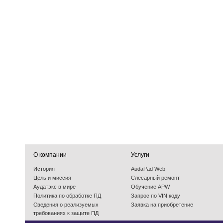
О компании
Услуги
История
AudaPad Web
Цель и миссия
Слесарный ремонт
Аудатэкс в мире
Обучение APW
Политика по обработке ПД
Запрос по VIN коду
Cведения о реализуемых
Заявка на приобретение
требованиях к защите ПД
События