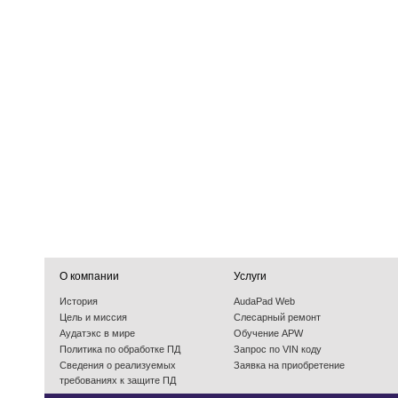
О компании
Услуги
История
AudaPad Web
Цель и миссия
Слесарный ремонт
Аудатэкс в мире
Обучение APW
Политика по обработке ПД
Запрос по VIN коду
Cведения о реализуемых
Заявка на приобретение
требованиях к защите ПД
События