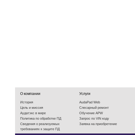
О компании
Услуги
История
AudaPad Web
Цель и миссия
Слесарный ремонт
Аудатэкс в мире
Обучение APW
Политика по обработке ПД
Запрос по VIN коду
Cведения о реализуемых
Заявка на приобретение
требованиях к защите ПД
События