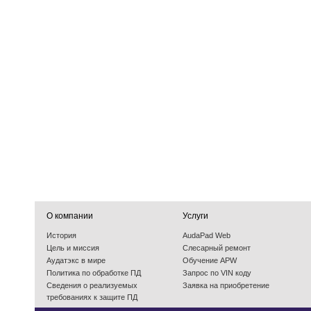
О компании
Услуги
История
AudaPad Web
Цель и миссия
Слесарный ремонт
Аудатэкс в мире
Обучение APW
Политика по обработке ПД
Запрос по VIN коду
Cведения о реализуемых
Заявка на приобретение
требованиях к защите ПД
События