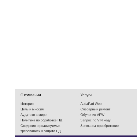
О компании
Услуги
История
AudaPad Web
Цель и миссия
Слесарный ремонт
Аудатэкс в мире
Обучение APW
Политика по обработке ПД
Запрос по VIN коду
Cведения о реализуемых
Заявка на приобретение
требованиях к защите ПД
События