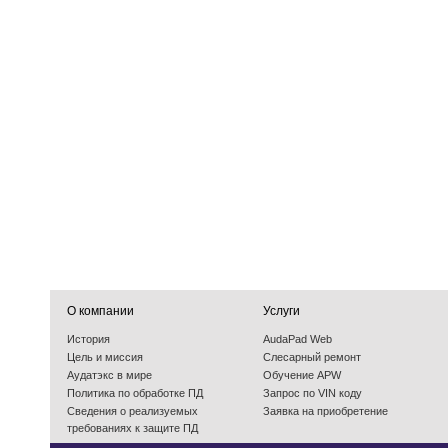
О компании
Услуги
История
AudaPad Web
Цель и миссия
Слесарный ремонт
Аудатэкс в мире
Обучение APW
Политика по обработке ПД
Запрос по VIN коду
Cведения о реализуемых
Заявка на приобретение
требованиях к защите ПД
События