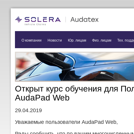
О компании
Новости
Юр. лицам
Физ. лицам
Тех. подд
Открыт курс обучения для По
AudaPad Web
29.04.2019
Уважаемые пользователи AudaPad Web,
Рады сообщить, что по вашим многочисленным