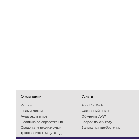
О компании
Услуги
История
AudaPad Web
Цель и миссия
Слесарный ремонт
Аудатэкс в мире
Обучение APW
Политика по обработке ПД
Запрос по VIN коду
Cведения о реализуемых
Заявка на приобретение
требованиях к защите ПД
События