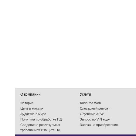
О компании
Услуги
История
AudaPad Web
Цель и миссия
Слесарный ремонт
Аудатэкс в мире
Обучение APW
Политика по обработке ПД
Запрос по VIN коду
Cведения о реализуемых
Заявка на приобретение
требованиях к защите ПД
События