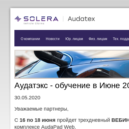
О компании
Новости
Юр. лицам
Физ. лицам
Тех. подд
Аудатэкс - обучение в Июне 2
30.05.2020
Уважаемые партнеры,
С
16 по 18 июня
пройдет трехдневный
ВЕБИ
комплексе AudaPad Web.