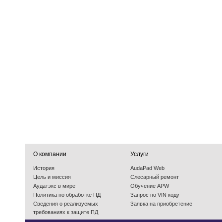
О компании
Услуги
История
AudaPad Web
Цель и миссия
Слесарный ремонт
Аудатэкс в мире
Обучение APW
Политика по обработке ПД
Запрос по VIN коду
Cведения о реализуемых
Заявка на приобретение
требованиях к защите ПД
События