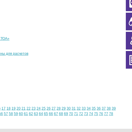
СТОА»
ны для расчетов
6
17
18
19
20
21
22
23
24
25
26
27
28
29
30
31
32
33
34
35
36
37
38
39
56
57
58
59
60
61
62
63
64
65
66
67
68
69
70
71
72
73
74
75
76
77
78