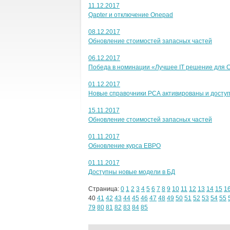
11.12.2017
Qapter и отключение Onepad
08.12.2017
Обновление стоимостей запасных частей
06.12.2017
Победа в номинации «Лучшее IT решение для 
01.12.2017
Новые справочники РСА активированы и доступ
15.11.2017
Обновление стоимостей запасных частей
01.11.2017
Обновление курса ЕВРО
01.11.2017
Доступны новые модели в БД
Страница:
0
1
2
3
4
5
6
7
8
9
10
11
12
13
14
15
1
40
41
42
43
44
45
46
47
48
49
50
51
52
53
54
55
79
80
81
82
83
84
85