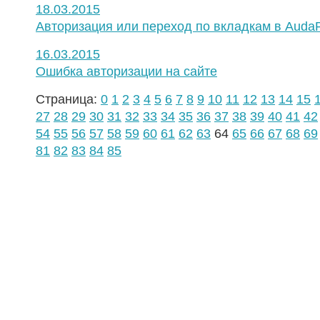
18.03.2015
Авторизация или переход по вкладкам в Auda
16.03.2015
Ошибка авторизации на сайте
Страница:
0
1
2
3
4
5
6
7
8
9
10
11
12
13
14
15
27
28
29
30
31
32
33
34
35
36
37
38
39
40
41
42
54
55
56
57
58
59
60
61
62
63
64
65
66
67
68
69
81
82
83
84
85