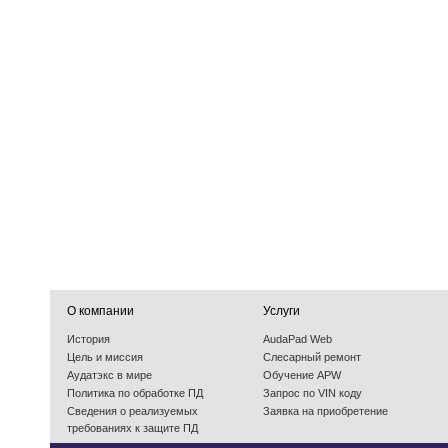
О компании
Услуги
История
AudaPad Web
Цель и миссия
Слесарный ремонт
Аудатэкс в мире
Обучение APW
Политика по обработке ПД
Запрос по VIN коду
Cведения о реализуемых
Заявка на приобретение
требованиях к защите ПД
События