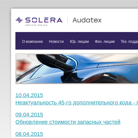
О компании
Новости
Юр. лицам
Физ. лицам
Тех. подд
10.04.2015
Неактуальность 45-го дополнительного кода 
09.04.2015
Обновление стоимости запасных частей
08.04.2015