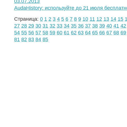
03.07.2013
AudaHistory: используйте до 21 июля бесплатн
Страница:
0
1
2
3
4
5
6
7
8
9
10
11
12
13
14
15
27
28
29
30
31
32
33
34
35
36
37
38
39
40
41
42
54
55
56
57
58
59
60
61
62
63
64
65
66
67
68
69
81
82
83
84
85