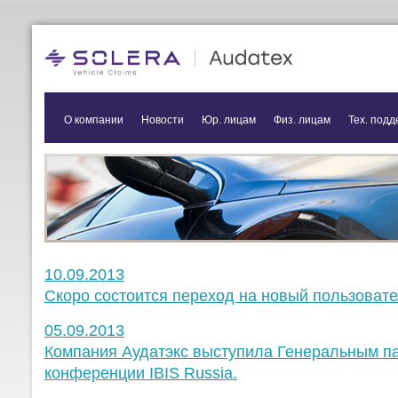
О компании
Новости
Юр. лицам
Физ. лицам
Тех. подд
10.09.2013
Скоро состоится переход на новый пользоват
05.09.2013
Компания Аудатэкс выступила Генеральным 
конференции IBIS Russia.