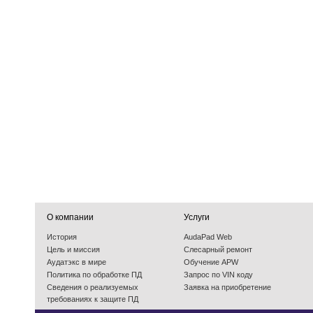
О компании
Услуги
История
AudaPad Web
Цель и миссия
Слесарный ремонт
Аудатэкс в мире
Обучение APW
Политика по обработке ПД
Запрос по VIN коду
Cведения о реализуемых
Заявка на приобретение
требованиях к защите ПД
События