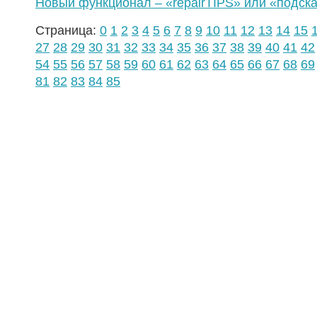
Новый функционал – «repairTIPS» или «подска
Страница:
0
1
2
3
4
5
6
7
8
9
10
11
12
13
14
15
27
28
29
30
31
32
33
34
35
36
37
38
39
40
41
42
54
55
56
57
58
59
60
61
62
63
64
65
66
67
68
69
81
82
83
84
85