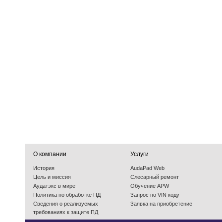
О компании
Услуги
История
AudaPad Web
Цель и миссия
Слесарный ремонт
Аудатэкс в мире
Обучение APW
Политика по обработке ПД
Запрос по VIN коду
Cведения о реализуемых
Заявка на приобретение
требованиях к защите ПД
События